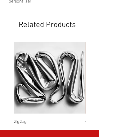
personalizar.
Related Products
Zig Zag
Coração de Artista