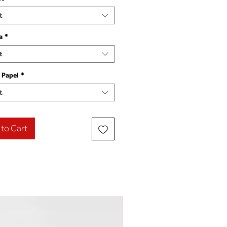
t
a
*
t
 Papel
*
t
to Cart