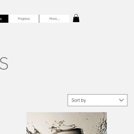
a
Projetos
More...
S
Sort by