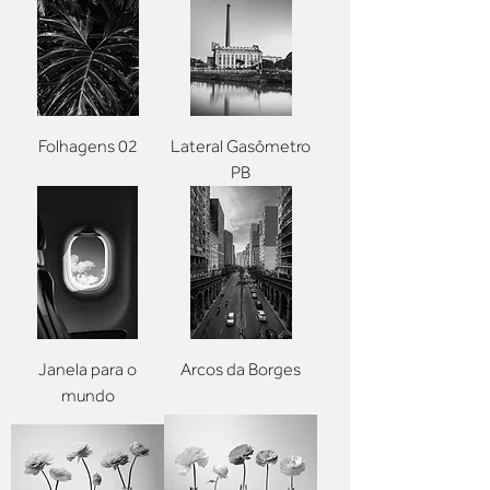
Folhagens 02
Lateral Gasômetro
PB
Janela para o
Arcos da Borges
mundo