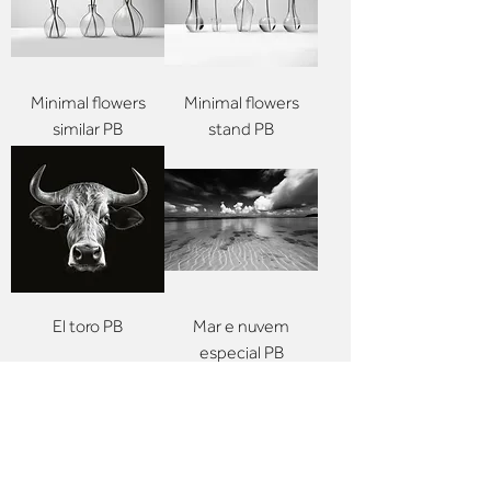
Minimal flowers
Minimal flowers
similar PB
stand PB
El toro PB
Mar e nuvem
especial PB