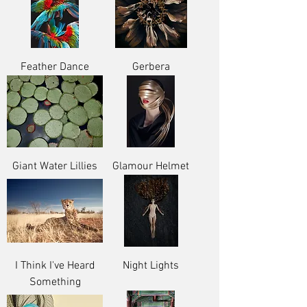
Feather Dance
Gerbera
Giant Water Lillies
Glamour Helmet
I Think I've Heard
Night Lights
Something