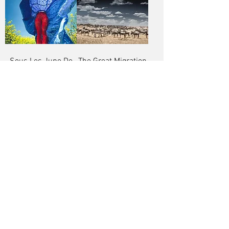
Sous Les Jupe De
The Great Migration
Fille I
The Necklace
Thunder Hair
Water Jewels
Wetland