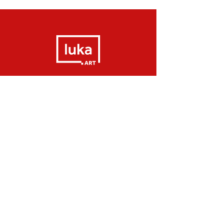
Pay 3x interest free on CREDIT CARD or
up to 18x on Pagseguro *
CONTATO@LUKA.ART.BR
Email /
+55 51 99652-2091
WhatsApp /
Pay 3x interest free on CREDIT CARD or
up to 18x on Pagseguro *