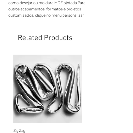
como desejar ou moldura MDF pintada.Para
outros acabamentos, formatos e projetos
customizados, clique no menu personalizar.
Related Products
Zig Zag
Coração de Artista