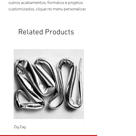
outros acabamentos, formatos e projetos
customizados, clique no menu personalizar.
Related Products
Zig Zag
Coração de Artista