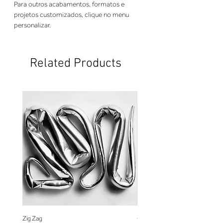
Para outros acabamentos, formatos e 
projetos customizados, clique no menu 
personalizar.
Related Products
Zig Zag
Coração de Artista