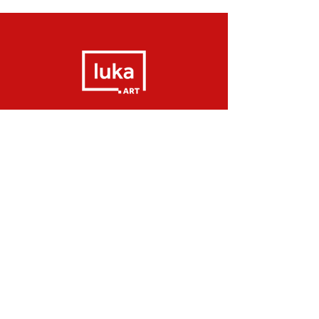
Pay 3x interest free on CREDIT CARD or
up to 18x on Pagseguro *
CONTATO@LUKA.ART.BR
Email /
+55 51 99652-2091
WhatsApp /
Pay 3x interest free on CREDIT CARD or
up to 18x on Pagseguro *