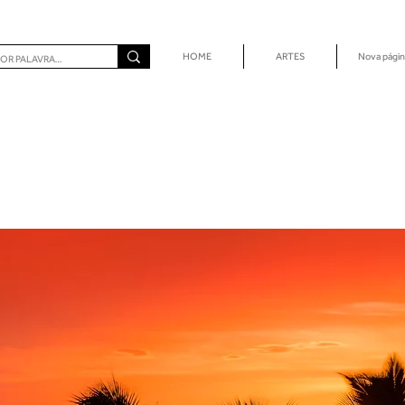
HOME
ARTES
Nova págin