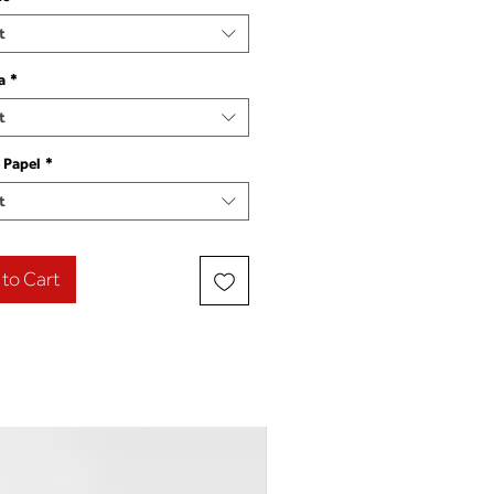
t
a
*
t
 Papel
*
t
to Cart