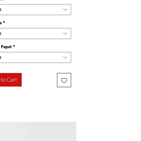
t
a
*
t
 Papel
*
t
to Cart