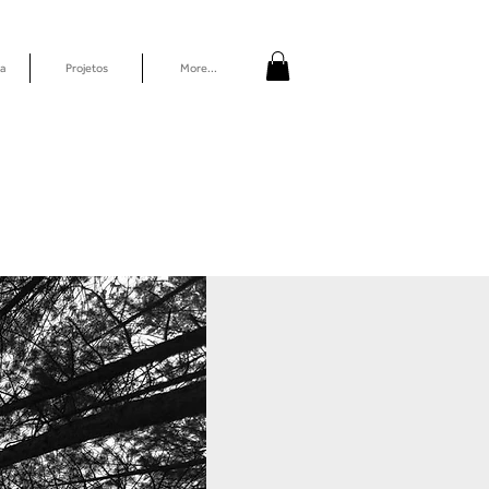
a
Projetos
More...