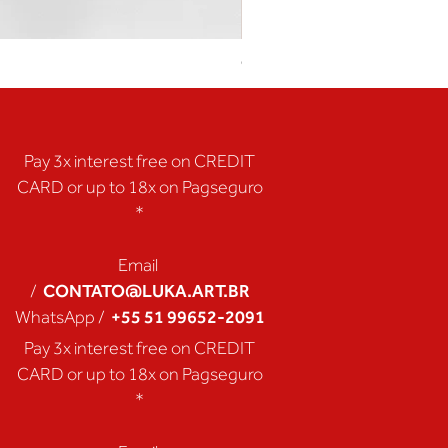
Coração de Artista
Pay 3x interest free on CREDIT
CARD or up to 18x on Pagseguro
*
Email
CONTATO@LUKA.ART.BR
/
+55 51 99652-2091
WhatsApp /
Pay 3x interest free on CREDIT
CARD or up to 18x on Pagseguro
*