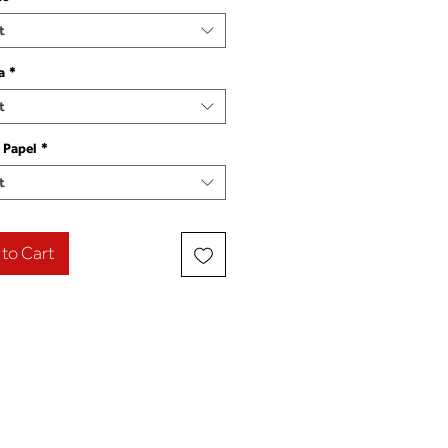
t
a
*
t
 Papel
*
t
to Cart