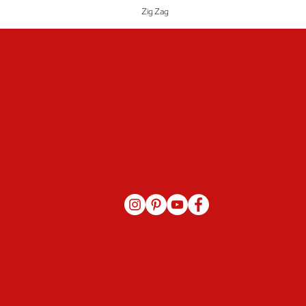
Zig Zag