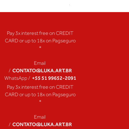
Coração de Artista
Pay 3x interest free on CREDIT
CARD or up to 18x on Pagseguro
*
Email
CONTATO@LUKA.ART.BR
/
+55 51 99652-2091
WhatsApp /
Pay 3x interest free on CREDIT
CARD or up to 18x on Pagseguro
*
Email
CONTATO@LUKA.ART.BR
/