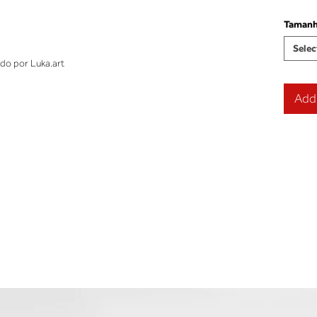
Taman
Selec
o por Luka.art
Add 