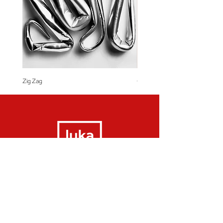
Zig Zag
Coração de Artista
Pay 3x interest free on CREDIT CARD or