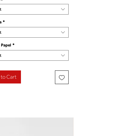
t
a
*
t
 Papel
*
t
to Cart