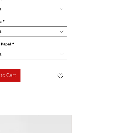
t
a
*
t
 Papel
*
t
to Cart