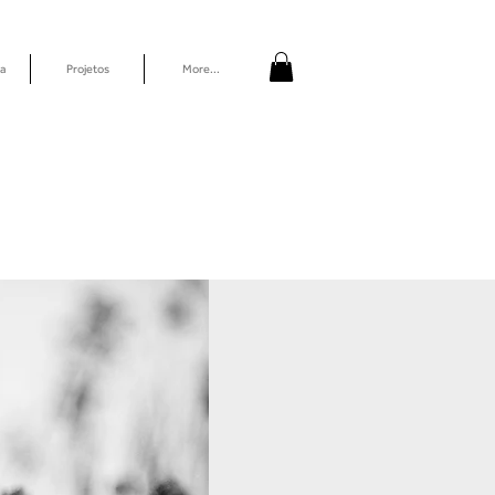
a
Projetos
More...