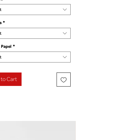
t
a
*
t
 Papel
*
t
to Cart