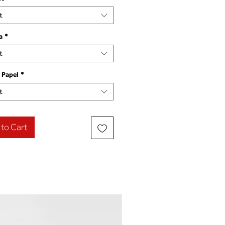
t
a
*
t
 Papel
*
t
to Cart