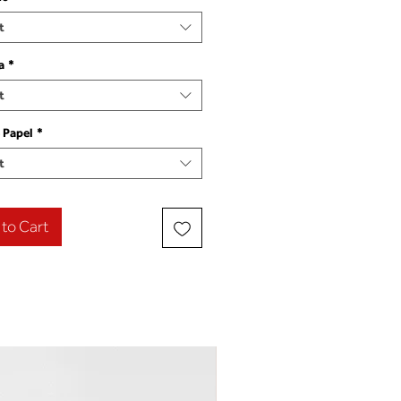
t
a
*
t
 Papel
*
t
to Cart