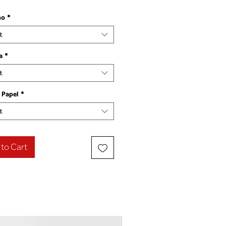
ho
*
t
a
*
t
 Papel
*
t
to Cart