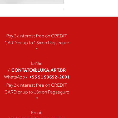
Coração de Artista
Pay 3x interest free on CREDIT
CARD or up to 18x on Pagseguro
*
Email
CONTATO@LUKA.ART.BR
/
+55 51 99652-2091
WhatsApp /
Pay 3x interest free on CREDIT
CARD or up to 18x on Pagseguro
*
Email