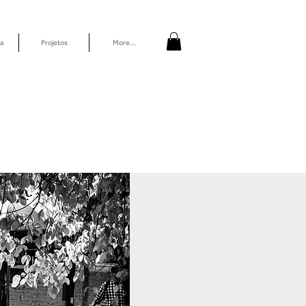
a
Projetos
More...