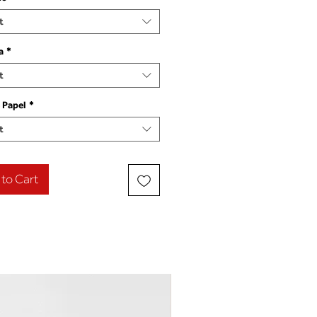
t
a
*
t
 Papel
*
t
to Cart