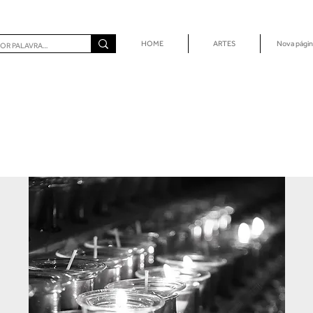
HOME
ARTES
Nova págin