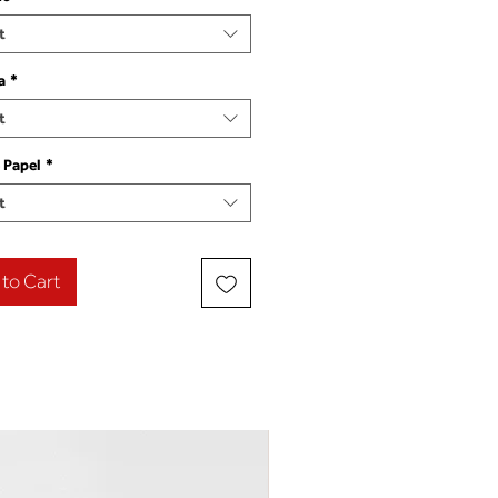
t
a
*
t
 Papel
*
t
to Cart