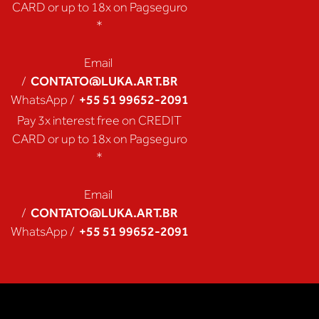
CARD or up to 18x on Pagseguro
*
Email
CONTATO@LUKA.ART.BR
/
+55 51 99652-2091
WhatsApp /
Pay 3x interest free on CREDIT
CARD or up to 18x on Pagseguro
*
Email
CONTATO@LUKA.ART.BR
/
+55 51 99652-2091
WhatsApp /