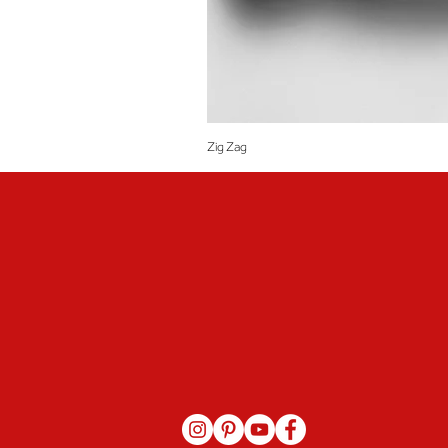
Zig Zag