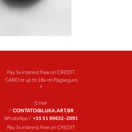
Coração de Artista
Pay 3x interest free on CREDIT
CARD or up to 18x on Pagseguro
*
Email
CONTATO@LUKA.ART.BR
/
+55 51 99652-2091
WhatsApp /
Pay 3x interest free on CREDIT