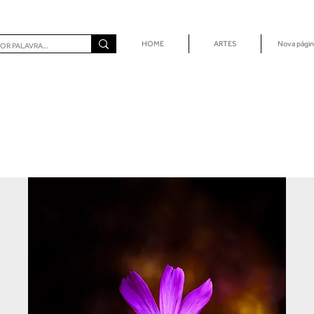
HOME
ARTES
Nova págin