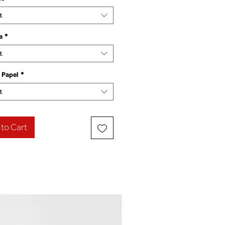
t
a
*
t
 Papel
*
t
to Cart