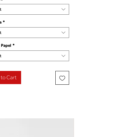
t
a
*
t
 Papel
*
t
to Cart