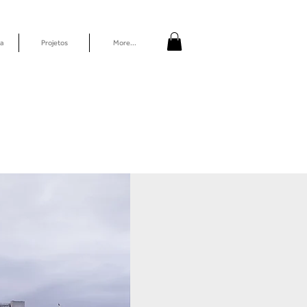
a
Projetos
More...