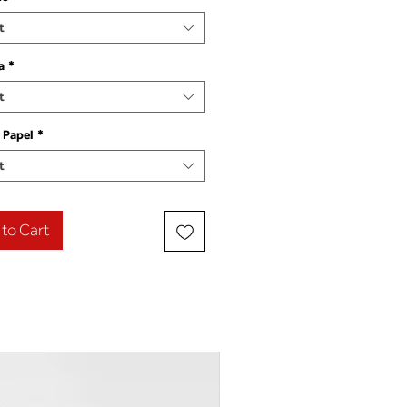
t
a
*
t
 Papel
*
t
to Cart