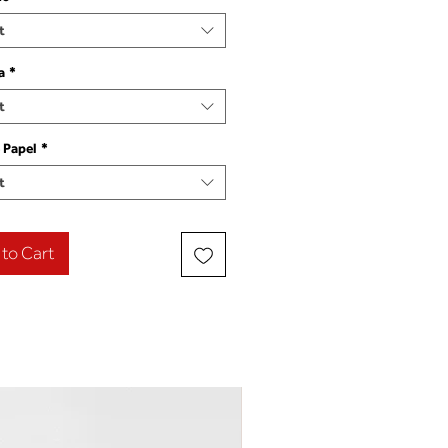
t
a
*
t
 Papel
*
t
to Cart