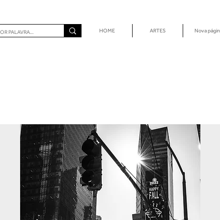
HOME
ARTES
Nova págin