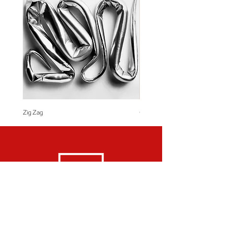
Zig Zag
Coração de Artista