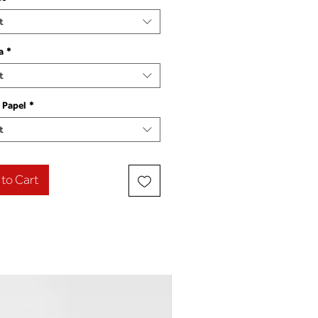
t
a
*
t
 Papel
*
t
to Cart