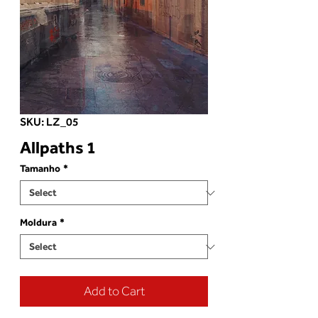
SKU: LZ_05
Allpaths 1
Tamanho
*
Moldura
*
Add to Cart