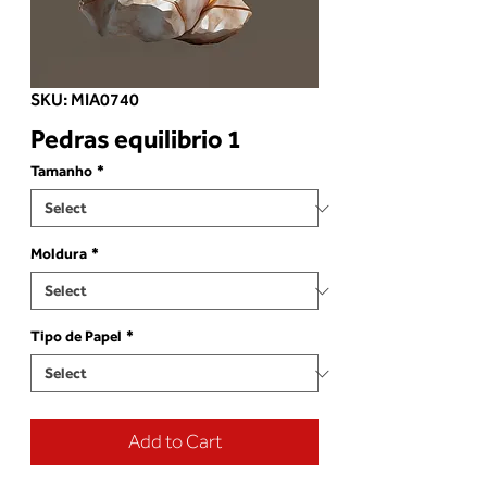
SKU: MIA0740
Pedras equilibrio 1
Tamanho
*
Moldura
*
Tipo de Papel
*
Add to Cart