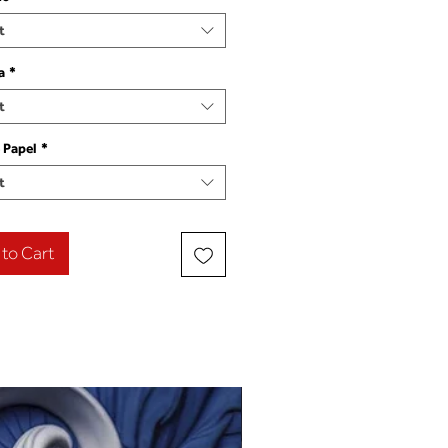
t
a
*
t
 Papel
*
t
to Cart