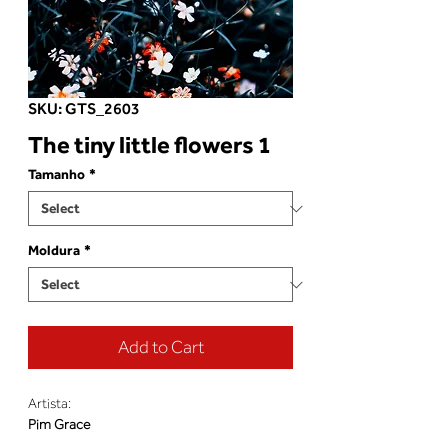
SKU: GTS_2603
The tiny little flowers 1
Tamanho
*
Moldura
*
Add to Cart
Artista:
Pim Grace