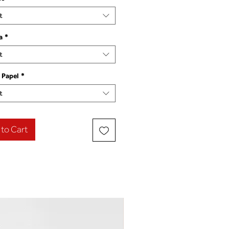
t
a
*
t
 Papel
*
t
to Cart