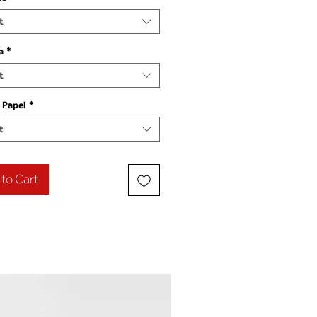
t
a
*
t
 Papel
*
t
to Cart