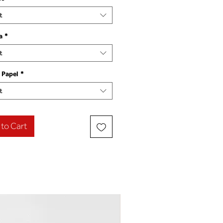
t
a
*
t
 Papel
*
t
to Cart