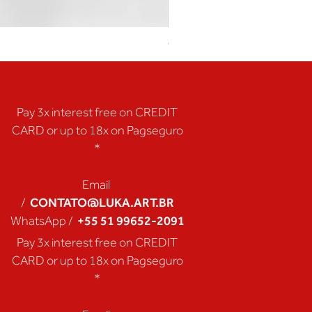
Coração de Artista
Pay 3x interest free on CREDIT
CARD or up to 18x on Pagseguro
*
Email
CONTATO@LUKA.ART.BR
/
+55 51 99652-2091
WhatsApp /
Pay 3x interest free on CREDIT
CARD or up to 18x on Pagseguro
*