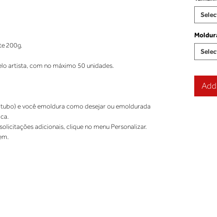
Selec
Moldur
te 200g.
Selec
elo artista, com no máximo 50 unidades.
Add 
 tubo) e você emoldura como desejar ou emoldurada
ca.
licitações adicionais, clique no menu Personalizar. 
em.