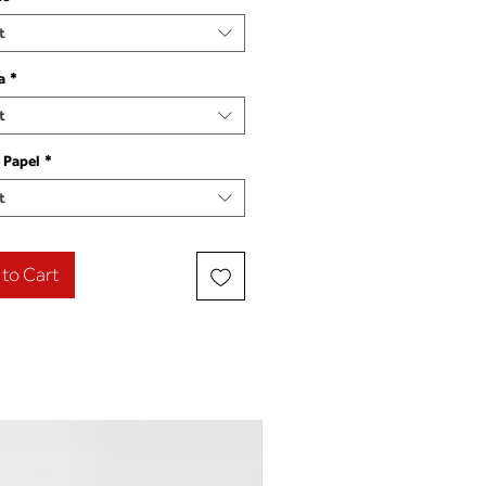
t
a
*
t
 Papel
*
t
to Cart