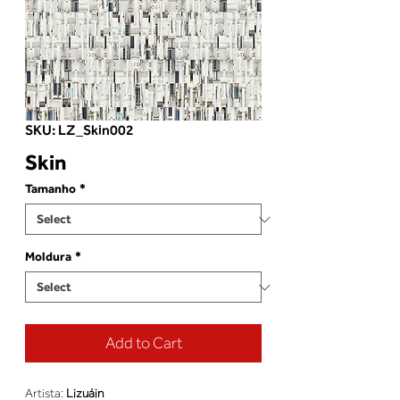
SKU: LZ_Skin002
Skin
Tamanho
*
Moldura
*
Add to Cart
Artista: 
Lizuáin