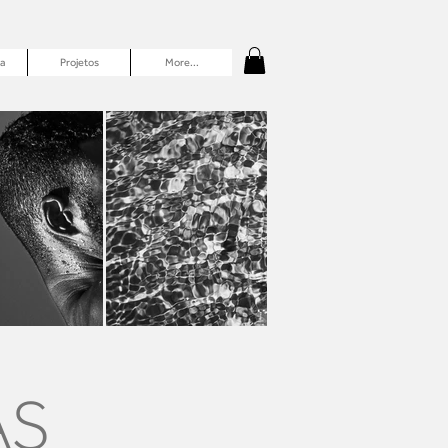
a
Projetos
More...
AS